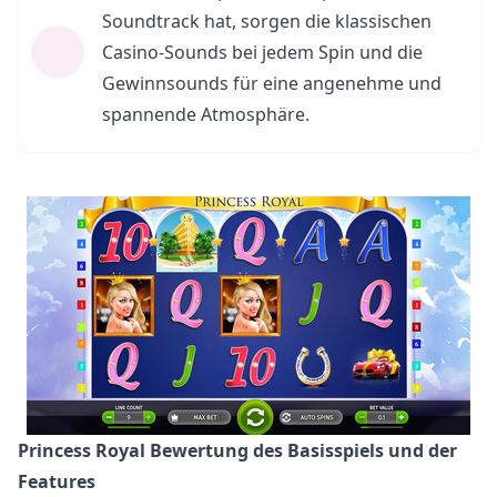
Soundtrack hat, sorgen die klassischen
Casino-Sounds bei jedem Spin und die
Gewinnsounds für eine angenehme und
spannende Atmosphäre.
Princess Royal Bewertung des Basisspiels und der
Features