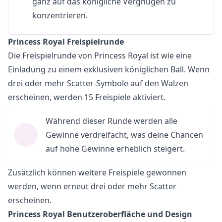
ganz auf das königliche Vergnügen zu
konzentrieren.
Princess Royal Freispielrunde
Die Freispielrunde von Princess Royal ist wie eine
Einladung zu einem exklusiven königlichen Ball. Wenn
drei oder mehr Scatter-Symbole auf den Walzen
erscheinen, werden 15 Freispiele aktiviert.
Während dieser Runde werden alle
Gewinne verdreifacht, was deine Chancen
auf hohe Gewinne erheblich steigert.
Zusätzlich können weitere Freispiele gewonnen
werden, wenn erneut drei oder mehr Scatter
erscheinen.
Princess Royal Benutzeroberfläche und Design