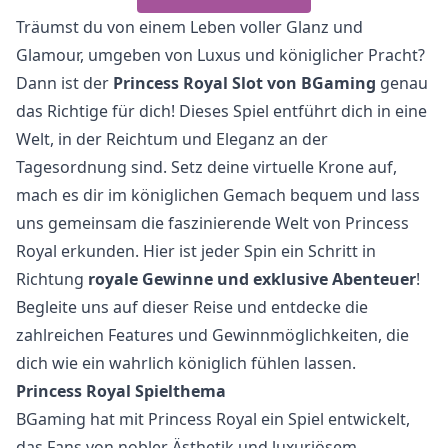
Träumst du von einem Leben voller Glanz und
Glamour, umgeben von Luxus und königlicher Pracht?
Dann ist der
Princess Royal Slot von BGaming
genau
das Richtige für dich! Dieses Spiel entführt dich in eine
Welt, in der Reichtum und Eleganz an der
Tagesordnung sind. Setz deine virtuelle Krone auf,
mach es dir im königlichen Gemach bequem und lass
uns gemeinsam die faszinierende Welt von Princess
Royal erkunden. Hier ist jeder Spin ein Schritt in
Richtung
royale Gewinne und exklusive Abenteuer
!
Begleite uns auf dieser Reise und entdecke die
zahlreichen Features und Gewinnmöglichkeiten, die
dich wie ein wahrlich königlich fühlen lassen.
Princess Royal Spielthema
BGaming hat mit Princess Royal ein Spiel entwickelt,
das Fans von nobler Ästhetik und luxuriösem