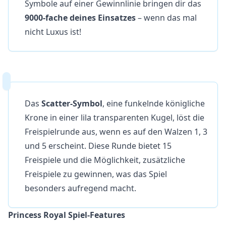
Symbole auf einer Gewinnlinie bringen dir das
9000-fache deines Einsatzes
– wenn das mal
nicht Luxus ist!
Das
Scatter-Symbol
, eine funkelnde königliche
Krone in einer lila transparenten Kugel, löst die
Freispielrunde aus, wenn es auf den Walzen 1, 3
und 5 erscheint. Diese Runde bietet 15
Freispiele und die Möglichkeit, zusätzliche
Freispiele zu gewinnen, was das Spiel
besonders aufregend macht.
Princess Royal Spiel-Features