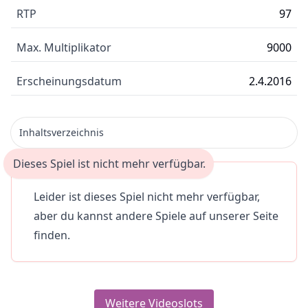
RTP
97
Max. Multiplikator
9000
Erscheinungsdatum
2.4.2016
Inhaltsverzeichnis
Dieses Spiel ist nicht mehr verfügbar.
Leider ist dieses Spiel nicht mehr verfügbar,
aber du kannst andere Spiele auf unserer Seite
finden.
Weitere Videoslots