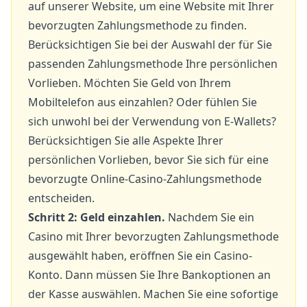
auf unserer Website, um eine Website mit Ihrer
bevorzugten Zahlungsmethode zu finden.
Berücksichtigen Sie bei der Auswahl der für Sie
passenden Zahlungsmethode Ihre persönlichen
Vorlieben. Möchten Sie Geld von Ihrem
Mobiltelefon aus einzahlen? Oder fühlen Sie
sich unwohl bei der Verwendung von E-Wallets?
Berücksichtigen Sie alle Aspekte Ihrer
persönlichen Vorlieben, bevor Sie sich für eine
bevorzugte Online-Casino-Zahlungsmethode
entscheiden.
Schritt 2: Geld einzahlen.
Nachdem Sie ein
Casino mit Ihrer bevorzugten Zahlungsmethode
ausgewählt haben, eröffnen Sie ein Casino-
Konto. Dann müssen Sie Ihre Bankoptionen an
der Kasse auswählen. Machen Sie eine sofortige