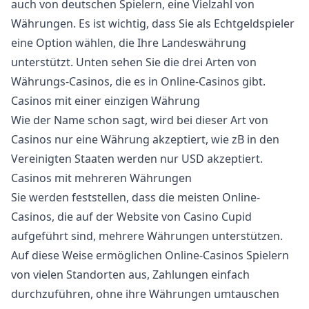
auch von deutschen Spielern, eine Vielzahl von
Währungen. Es ist wichtig, dass Sie als Echtgeldspieler
eine Option wählen, die Ihre Landeswährung
unterstützt. Unten sehen Sie die drei Arten von
Währungs-Casinos, die es in Online-Casinos gibt.
Casinos mit einer einzigen Währung
Wie der Name schon sagt, wird bei dieser Art von
Casinos nur eine Währung akzeptiert, wie zB in den
Vereinigten Staaten werden nur USD akzeptiert.
Casinos mit mehreren Währungen
Sie werden feststellen, dass die meisten Online-
Casinos, die auf der Website von Casino Cupid
aufgeführt sind, mehrere Währungen unterstützen.
Auf diese Weise ermöglichen Online-Casinos Spielern
von vielen Standorten aus, Zahlungen einfach
durchzuführen, ohne ihre Währungen umtauschen