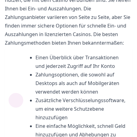
nutzen, die mit dem Casino verbunden sind. Sie helfen
Ihnen bei Ein- und Auszahlungen. Die
Zahlungsanbieter variieren von Seite zu Seite, aber Sie
finden immer sichere Optionen für schnelle Ein- und
Auszahlungen in lizenzierten Casinos. Die besten
Zahlungsmethoden bieten Ihnen bekanntermaßen:
Einen Überblick über Transaktionen
und jederzeit Zugriff auf Ihr Konto
Zahlungsoptionen, die sowohl auf
Desktops als auch auf Mobilgeräten
verwendet werden können
Zusätzliche Verschlüsselungssoftware,
um eine weitere Schutzebene
hinzuzufügen
Eine einfache Möglichkeit, schnell Geld
hinzuzufügen und Abhebungen zu