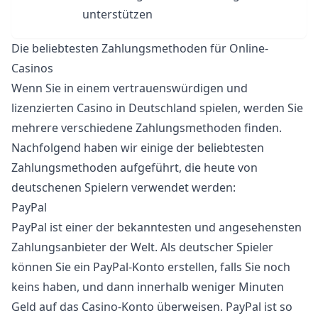
unterstützen
Die beliebtesten Zahlungsmethoden für Online-
Casinos
Wenn Sie in einem vertrauenswürdigen und
lizenzierten Casino in Deutschland spielen, werden Sie
mehrere verschiedene Zahlungsmethoden finden.
Nachfolgend haben wir einige der beliebtesten
Zahlungsmethoden aufgeführt, die heute von
deutschenen Spielern verwendet werden:
PayPal
PayPal ist einer der bekanntesten und angesehensten
Zahlungsanbieter der Welt. Als deutscher Spieler
können Sie ein PayPal-Konto erstellen, falls Sie noch
keins haben, und dann innerhalb weniger Minuten
Geld auf das Casino-Konto überweisen. PayPal ist so