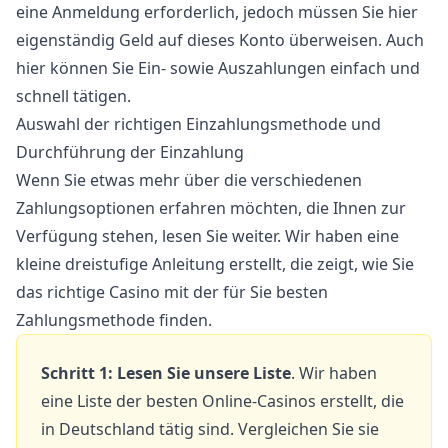
eine Anmeldung erforderlich, jedoch müssen Sie hier
eigenständig Geld auf dieses Konto überweisen. Auch
hier können Sie Ein- sowie Auszahlungen einfach und
schnell tätigen.
Auswahl der richtigen Einzahlungsmethode und
Durchführung der Einzahlung
Wenn Sie etwas mehr über die verschiedenen
Zahlungsoptionen erfahren möchten, die Ihnen zur
Verfügung stehen, lesen Sie weiter. Wir haben eine
kleine dreistufige Anleitung erstellt, die zeigt, wie Sie
das richtige Casino mit der für Sie besten
Zahlungsmethode finden.
Schritt 1: Lesen Sie unsere Liste
. Wir haben
eine Liste der besten Online-Casinos erstellt, die
in Deutschland tätig sind. Vergleichen Sie sie