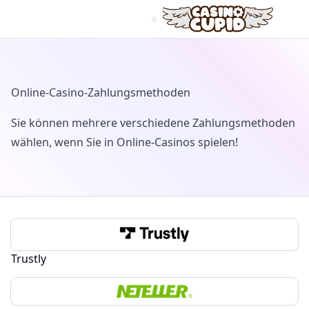
Online-Casino-Zahlungsmethoden
Sie können mehrere verschiedene Zahlungsmethoden
wählen, wenn Sie in Online-Casinos spielen!
Trustly