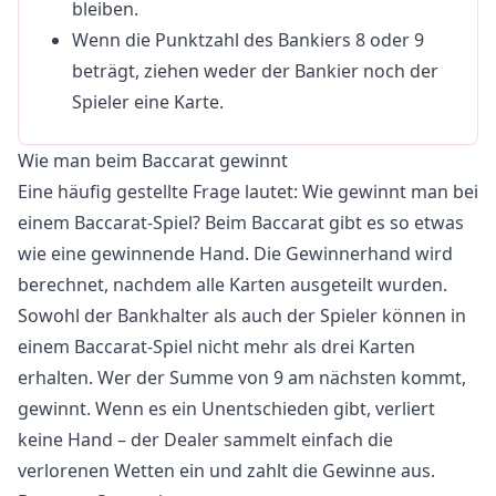
bleiben.
Wenn die Punktzahl des Bankiers 8 oder 9
beträgt, ziehen weder der Bankier noch der
Spieler eine Karte.
Wie man beim Baccarat gewinnt
Eine häufig gestellte Frage lautet: Wie gewinnt man bei
einem Baccarat-Spiel? Beim Baccarat gibt es so etwas
wie eine gewinnende Hand. Die Gewinnerhand wird
berechnet, nachdem alle Karten ausgeteilt wurden.
Sowohl der Bankhalter als auch der Spieler können in
einem Baccarat-Spiel nicht mehr als drei Karten
erhalten. Wer der Summe von 9 am nächsten kommt,
gewinnt. Wenn es ein Unentschieden gibt, verliert
keine Hand – der Dealer sammelt einfach die
verlorenen Wetten ein und zahlt die Gewinne aus.