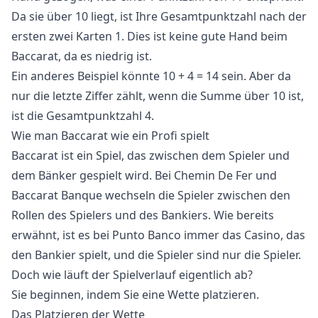
Da sie über 10 liegt, ist Ihre Gesamtpunktzahl nach der
ersten zwei Karten 1. Dies ist keine gute Hand beim
Baccarat, da es niedrig ist.
Ein anderes Beispiel könnte 10 + 4 = 14 sein. Aber da
nur die letzte Ziffer zählt, wenn die Summe über 10 ist,
ist die Gesamtpunktzahl 4.
Wie man Baccarat wie ein Profi spielt
Baccarat ist ein Spiel, das zwischen dem Spieler und
dem Bänker gespielt wird. Bei Chemin De Fer und
Baccarat Banque wechseln die Spieler zwischen den
Rollen des Spielers und des Bankiers. Wie bereits
erwähnt, ist es bei Punto Banco immer das Casino, das
den Bankier spielt, und die Spieler sind nur die Spieler.
Doch wie läuft der Spielverlauf eigentlich ab?
Sie beginnen, indem Sie eine Wette platzieren.
Das Platzieren der Wette