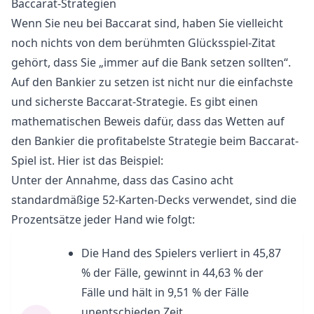
Baccarat-Strategien
Wenn Sie neu bei Baccarat sind, haben Sie vielleicht
noch nichts von dem berühmten Glücksspiel-Zitat
gehört, dass Sie „immer auf die Bank setzen sollten“.
Auf den Bankier zu setzen ist nicht nur die einfachste
und sicherste Baccarat-Strategie. Es gibt einen
mathematischen Beweis dafür, dass das Wetten auf
den Bankier die profitabelste Strategie beim Baccarat-
Spiel ist. Hier ist das Beispiel:
Unter der Annahme, dass das Casino acht
standardmäßige 52-Karten-Decks verwendet, sind die
Prozentsätze jeder Hand wie folgt:
Die Hand des Spielers verliert in 45,87
% der Fälle, gewinnt in 44,63 % der
Fälle und hält in 9,51 % der Fälle
unentschieden Zeit.