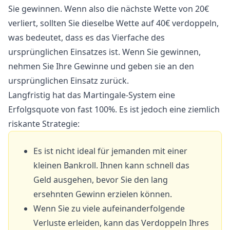
Sie gewinnen. Wenn also die nächste Wette von 20€
verliert, sollten Sie dieselbe Wette auf 40€ verdoppeln,
was bedeutet, dass es das Vierfache des
ursprünglichen Einsatzes ist. Wenn Sie gewinnen,
nehmen Sie Ihre Gewinne und geben sie an den
ursprünglichen Einsatz zurück.
Langfristig hat das Martingale-System eine
Erfolgsquote von fast 100%. Es ist jedoch eine ziemlich
riskante Strategie:
Es ist nicht ideal für jemanden mit einer
kleinen Bankroll. Ihnen kann schnell das
Geld ausgehen, bevor Sie den lang
ersehnten Gewinn erzielen können.
Wenn Sie zu viele aufeinanderfolgende
Verluste erleiden, kann das Verdoppeln Ihres