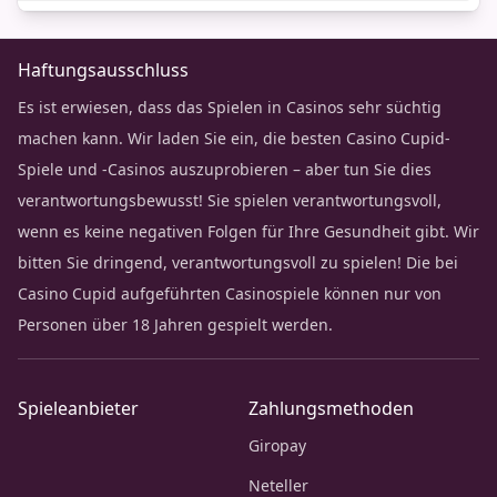
Haftungsausschluss
Es ist erwiesen, dass das Spielen in Casinos sehr süchtig
machen kann. Wir laden Sie ein, die besten Casino Cupid-
Spiele und -Casinos auszuprobieren – aber tun Sie dies
verantwortungsbewusst! Sie spielen verantwortungsvoll,
wenn es keine negativen Folgen für Ihre Gesundheit gibt. Wir
bitten Sie dringend, verantwortungsvoll zu spielen! Die bei
Casino Cupid aufgeführten Casinospiele können nur von
Personen über 18 Jahren gespielt werden.
Spieleanbieter
Zahlungsmethoden
Giropay
Neteller