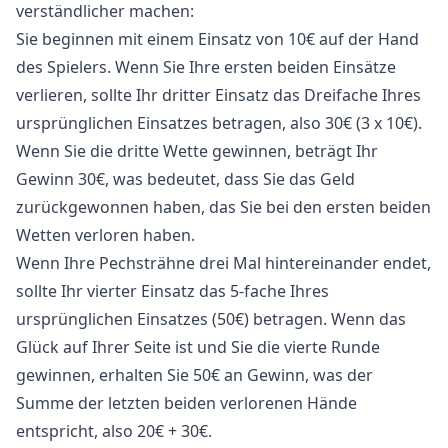
verständlicher machen:
Sie beginnen mit einem Einsatz von 10€ auf der Hand
des Spielers. Wenn Sie Ihre ersten beiden Einsätze
verlieren, sollte Ihr dritter Einsatz das Dreifache Ihres
ursprünglichen Einsatzes betragen, also 30€ (3 x 10€).
Wenn Sie die dritte Wette gewinnen, beträgt Ihr
Gewinn 30€, was bedeutet, dass Sie das Geld
zurückgewonnen haben, das Sie bei den ersten beiden
Wetten verloren haben.
Wenn Ihre Pechsträhne drei Mal hintereinander endet,
sollte Ihr vierter Einsatz das 5-fache Ihres
ursprünglichen Einsatzes (50€) betragen. Wenn das
Glück auf Ihrer Seite ist und Sie die vierte Runde
gewinnen, erhalten Sie 50€ an Gewinn, was der
Summe der letzten beiden verlorenen Hände
entspricht, also 20€ + 30€.