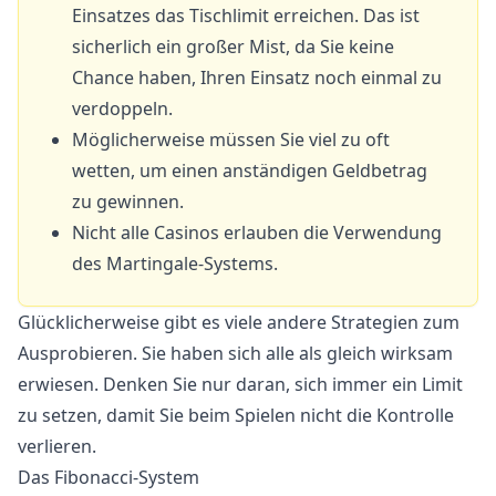
Einsatzes das Tischlimit erreichen. Das ist
sicherlich ein großer Mist, da Sie keine
Chance haben, Ihren Einsatz noch einmal zu
verdoppeln.
Möglicherweise müssen Sie viel zu oft
wetten, um einen anständigen Geldbetrag
zu gewinnen.
Nicht alle Casinos erlauben die Verwendung
des Martingale-Systems.
Glücklicherweise gibt es viele andere Strategien zum
Ausprobieren. Sie haben sich alle als gleich wirksam
erwiesen. Denken Sie nur daran, sich immer ein Limit
zu setzen, damit Sie beim Spielen nicht die Kontrolle
verlieren.
Das Fibonacci-System