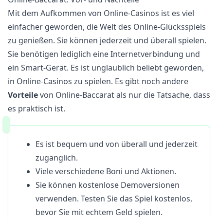
Mit dem Aufkommen von Online-Casinos ist es viel
einfacher geworden, die Welt des Online-Glücksspiels
zu genießen. Sie können jederzeit und überall spielen.
Sie benötigen lediglich eine Internetverbindung und
ein Smart-Gerät. Es ist unglaublich beliebt geworden,
in Online-Casinos zu spielen. Es gibt noch andere
Vorteile
von Online-Baccarat als nur die Tatsache, dass
es praktisch ist.
Es ist bequem und von überall und jederzeit
zugänglich.
Viele verschiedene Boni und Aktionen.
Sie können kostenlose Demoversionen
verwenden. Testen Sie das Spiel kostenlos,
bevor Sie mit echtem Geld spielen.