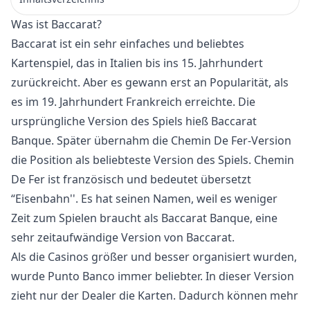
Was ist Baccarat?
Baccarat ist ein sehr einfaches und beliebtes
Kartenspiel, das in Italien bis ins 15. Jahrhundert
zurückreicht. Aber es gewann erst an Popularität, als
es im 19. Jahrhundert Frankreich erreichte. Die
ursprüngliche Version des Spiels hieß Baccarat
Banque. Später übernahm die Chemin De Fer-Version
die Position als beliebteste Version des Spiels. Chemin
De Fer ist französisch und bedeutet übersetzt
“Eisenbahn''. Es hat seinen Namen, weil es weniger
Zeit zum Spielen braucht als Baccarat Banque, eine
sehr zeitaufwändige Version von Baccarat.
Als die
Casinos
größer und besser organisiert wurden,
wurde Punto Banco immer beliebter. In dieser Version
zieht nur der Dealer die Karten. Dadurch können mehr