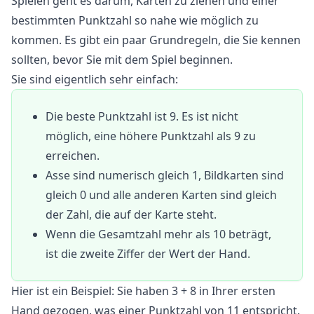
Spielen geht es darum, Karten zu ziehen und einer
bestimmten Punktzahl so nahe wie möglich zu
kommen. Es gibt ein paar Grundregeln, die Sie kennen
sollten, bevor Sie mit dem Spiel beginnen.
Sie sind eigentlich sehr einfach:
Die beste Punktzahl ist 9. Es ist nicht
möglich, eine höhere Punktzahl als 9 zu
erreichen.
Asse sind numerisch gleich 1, Bildkarten sind
gleich 0 und alle anderen Karten sind gleich
der Zahl, die auf der Karte steht.
Wenn die Gesamtzahl mehr als 10 beträgt,
ist die zweite Ziffer der Wert der Hand.
Hier ist ein Beispiel: Sie haben 3 + 8 in Ihrer ersten
Hand gezogen, was einer Punktzahl von 11 entspricht.