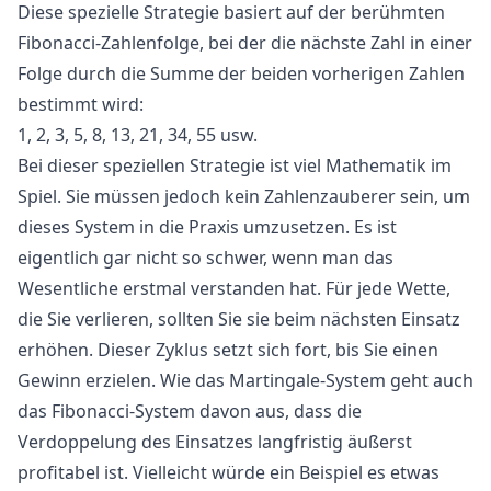
Diese spezielle Strategie basiert auf der berühmten
Fibonacci-Zahlenfolge, bei der die nächste Zahl in einer
Folge durch die Summe der beiden vorherigen Zahlen
bestimmt wird:
1, 2, 3, 5, 8, 13, 21, 34, 55 usw.
Bei dieser speziellen Strategie ist viel Mathematik im
Spiel. Sie müssen jedoch kein Zahlenzauberer sein, um
dieses System in die Praxis umzusetzen. Es ist
eigentlich gar nicht so schwer, wenn man das
Wesentliche erstmal verstanden hat. Für jede Wette,
die Sie verlieren, sollten Sie sie beim nächsten Einsatz
erhöhen. Dieser Zyklus setzt sich fort, bis Sie einen
Gewinn erzielen. Wie das Martingale-System geht auch
das Fibonacci-System davon aus, dass die
Verdoppelung des Einsatzes langfristig äußerst
profitabel ist. Vielleicht würde ein Beispiel es etwas