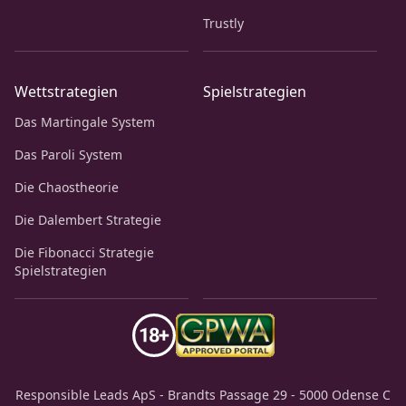
Trustly
Wettstrategien
Spielstrategien
Das Martingale System
Das Paroli System
Die Chaostheorie
Die Dalembert Strategie
Die Fibonacci Strategie
Spielstrategien
Responsible Leads ApS - Brandts Passage 29 - 5000 Odense C