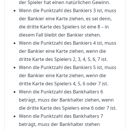
der Spieler hat einen natürlichen Gewinn.
Wenn die Punktzahl des Bankiers 3 ist, muss
der Bankier eine Karte ziehen, es sei denn,
die dritte Karte des Spielers ist eine 8 – in
diesem Fall bleibt der Bankier stehen.
Wenn die Punktzahl des Bankiers 4 ist, muss
der Bankier eine Karte ziehen, wenn die
dritte Karte des Spielers 2, 3, 4, 5, 6, 7 ist.
Wenn die Punktzahl des Bankiers 5 ist, muss
der Bankier eine Karte ziehen, wenn die
dritte Karte des Spielers 4, 5, 6 oder 7 ist.
Wenn die Punktzahl des Bankhalters 6
beträgt, muss der Bankhalter ziehen, wenn
die dritte Karte des Spielers eine 6 oder 7 ist.
Wenn die Punktzahl des Bankhalters 7
beträgt, muss der Bankhalter stehen