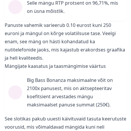
Selle mängu RTP protsent on 96,71%, mis
on üsna mõistlik.
Panuste vahemik varieerub 0.10 eurost kuni 250
euroni ja mängul on kõrge volatiilsuse tase. Veelgi
enam, see mäng on hästi kohandatud ka
nutitelefonide jaoks, mis kajastub erakordses graafika
ja heli kvaliteedis.
Mängijate kaasatus ja taasmängimise väärtus
Big Bass Bonanza maksimaalne võit on
2100x panusest, mis on aktsepteeritav
koefitsient arvestades mängu
maksimaalset panuse summat (250€).
See slotikas pakub uuesti käivituvaid tasuta keerutuste
voorusid, mis võimaldavad mängida kuni neli