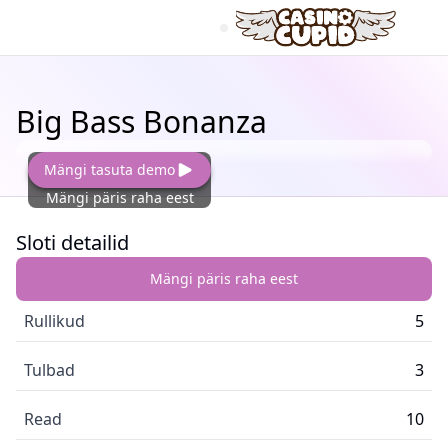
Big Bass Bonanza
Mängi tasuta demo
Mängi päris raha eest
Sloti detailid
Mängi päris raha eest
Rullikud
5
Tulbad
3
Read
10