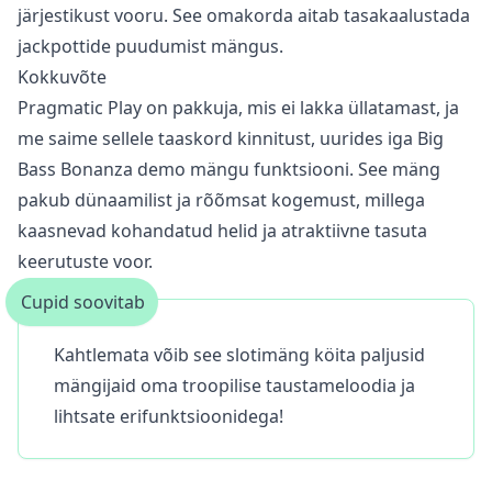
järjestikust vooru. See omakorda aitab tasakaalustada
jackpottide puudumist mängus.
Kokkuvõte
Pragmatic Play on pakkuja, mis ei lakka üllatamast, ja
me saime sellele taaskord kinnitust, uurides iga Big
Bass Bonanza demo mängu funktsiooni. See mäng
pakub dünaamilist ja rõõmsat kogemust, millega
kaasnevad kohandatud helid ja atraktiivne tasuta
keerutuste voor.
Cupid soovitab
Kahtlemata võib see slotimäng köita paljusid
mängijaid oma troopilise taustameloodia ja
lihtsate erifunktsioonidega!