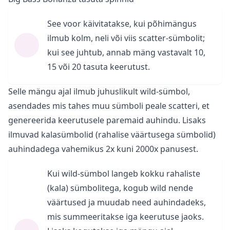
See voor käivitatakse, kui põhimängus
ilmub kolm, neli või viis scatter-sümbolit;
kui see juhtub, annab mäng vastavalt 10,
15 või 20 tasuta keerutust.
Selle mängu ajal ilmub juhuslikult wild-sümbol,
asendades mis tahes muu sümboli peale scatteri, et
genereerida keerutusele paremaid auhindu. Lisaks
ilmuvad kalasümbolid (rahalise väärtusega sümbolid)
auhindadega vahemikus 2x kuni 2000x panusest.
Kui wild-sümbol langeb kokku rahaliste
(kala) sümbolitega, kogub wild nende
väärtused ja muudab need auhindadeks,
mis summeeritakse iga keerutuse jaoks.