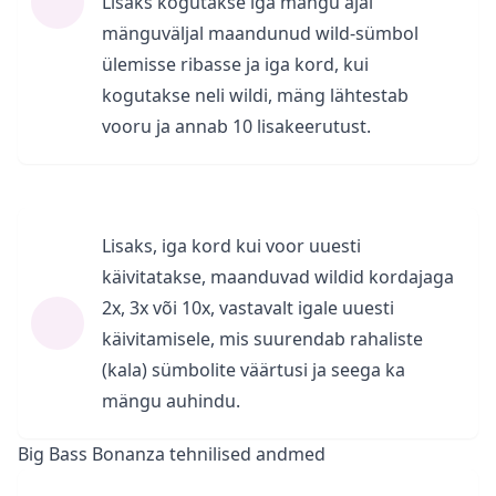
Lisaks kogutakse iga mängu ajal
mänguväljal maandunud wild-sümbol
ülemisse ribasse ja iga kord, kui
kogutakse neli wildi, mäng lähtestab
vooru ja annab 10 lisakeerutust.
Lisaks, iga kord kui voor uuesti
käivitatakse, maanduvad wildid kordajaga
2x, 3x või 10x, vastavalt igale uuesti
käivitamisele, mis suurendab rahaliste
(kala) sümbolite väärtusi ja seega ka
mängu auhindu.
Big Bass Bonanza tehnilised andmed