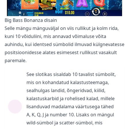
Big Bass Bonanza disain
Selle mängu mänguväljal on viis rullikut ja kolm rida,
kuni 10 võiduliini, mis annavad võimaluse võita
auhindu, kui identsed sümbolid ilmuvad külgnevatesse
positsioonidesse alates esimesest rullikust vasakult
paremale.
See slotikas sisaldab 10 tavalist sümbolit,
mis on kohandatud kalastusteemaga,
sealhulgas landid, õngeridvad, kiilid,
kalastuskarbid ja rohelised kalad, millele
lisanduvad madalama väärtusega tähed
A, K, Q, J ja number 10. Lisaks on mängul
wild-sümbol ja scatter-sümbol, mis