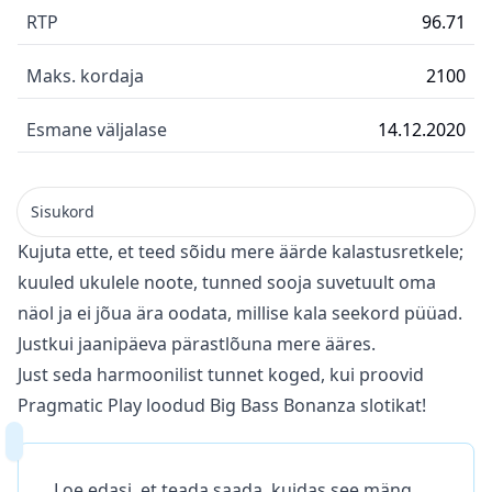
RTP
96.71
Maks. kordaja
2100
Esmane väljalase
14.12.2020
Sisukord
Kujuta ette, et teed sõidu mere äärde kalastusretkele;
kuuled ukulele noote, tunned sooja suvetuult oma
näol ja ei jõua ära oodata, millise kala seekord püüad.
Justkui jaanipäeva pärastlõuna mere ääres.
Just seda harmoonilist tunnet koged, kui proovid
Pragmatic Play loodud Big Bass Bonanza slotikat!
Loe edasi, et teada saada, kuidas see mäng