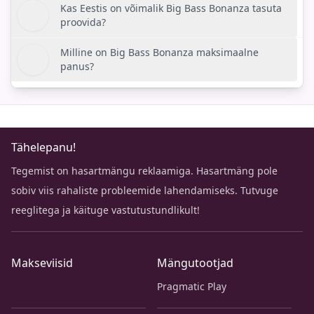
Kas Eestis on võimalik Big Bass Bonanza tasuta
proovida?
Milline on Big Bass Bonanza maksimaalne
panus?
Tähelepanu!
Tegemist on hasartmängu reklaamiga. Hasartmäng pole
sobiv viis rahaliste probleemide lahendamiseks. Tutvuge
reeglitega ja käituge vastutustundlikult!
Makseviisid
Mängutootjad
Pragmatic Play