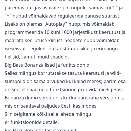
paremas nurgas asuvale spin-nupule, samas kui "-" ja
"+" nupud võimaldavad reguleerida panuse suurust.
Lisaks on olemas "Autoplay" nupp, mis võimaldab
programmeerida 10 kuni 1000 järjestikust keerutust ja
määrata keerutuse kiirust. Seadete nupp võimaldab
iseseisvalt reguleerida taustamuusikat ja erimängu
helisid, samuti muid seadeid.
Big Bass Bonanza lisad ja funktsioonid
Selles mängus korrutatakse tasuta keerutusi ja wild-
sümbolid on sama arvukad kui kalad meres; parim osa
on see, et saad neid funktsioone proovida nii Big Bass
Bonanza demo versioonis kui ka pärisraha versioonis,
mis on saadaval paljudes
Eesti kasiinodes
.
Siin selgitame kõiki selle laheda mängu
erifunktsioonide detaile.
Big Bass Bonanza tasuta spinnid