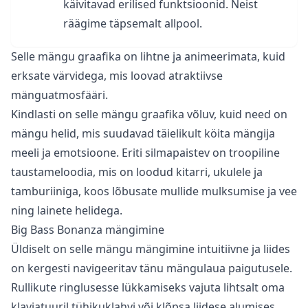
käivitavad erilised funktsioonid. Neist
räägime täpsemalt allpool.
Selle mängu graafika on lihtne ja animeerimata, kuid
erksate värvidega, mis loovad atraktiivse
mänguatmosfääri.
Kindlasti on selle mängu graafika võluv, kuid need on
mängu helid, mis suudavad täielikult köita mängija
meeli ja emotsioone. Eriti silmapaistev on troopiline
taustameloodia, mis on loodud kitarri, ukulele ja
tamburiiniga, koos lõbusate mullide mulksumise ja vee
ning lainete helidega.
Big Bass Bonanza mängimine
Üldiselt on selle mängu mängimine intuitiivne ja liides
on kergesti navigeeritav tänu mängulaua paigutusele.
Rullikute ringlusesse lükkamiseks vajuta lihtsalt oma
klaviatuuril tühikuklahvi või klõpsa liidese alumises