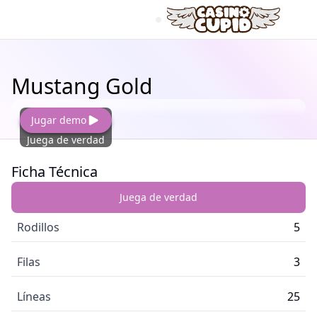
Mustang Gold
Jugar demo
Juega de verdad
Ficha Técnica
Juega de verdad
Rodillos
5
Filas
3
Líneas
25