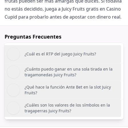
frutas pueden ser más amargas que dulces. Si todavía
no estás decidido, juega a Juicy Fruits gratis en
Casino
Cupid
para probarlo antes de apostar con dinero real.
Preguntas Frecuentes
¿Cuál es el RTP del juego Juicy Fruits?
¿Cuánto puedo ganar en una sola tirada en la
tragamonedas Juicy Fruits?
¿Qué hace la función Ante Bet en la slot Juicy
Fruits?
¿Cuáles son los valores de los símbolos en la
tragaperras Juicy Fruits?