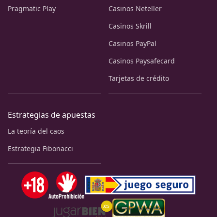
Pragmatic Play
Casinos Neteller
Casinos Skrill
Casinos PayPal
Casinos Paysafecard
Tarjetas de crédito
Estrategias de apuestas
La teoría del caos
Estrategia Fibonacci