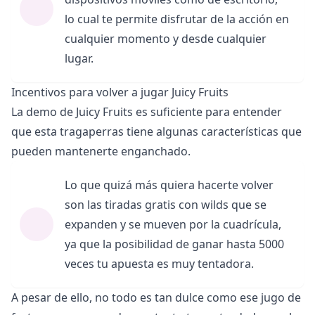
lo cual te permite disfrutar de la acción en
cualquier momento y desde cualquier
lugar.
Incentivos para volver a jugar Juicy Fruits
La demo de Juicy Fruits es suficiente para entender
que esta tragaperras tiene algunas características que
pueden mantenerte enganchado.
Lo que quizá más quiera hacerte volver
son las tiradas gratis con wilds que se
expanden y se mueven por la cuadrícula,
ya que la posibilidad de ganar hasta 5000
veces tu apuesta es muy tentadora.
A pesar de ello, no todo es tan dulce como ese jugo de