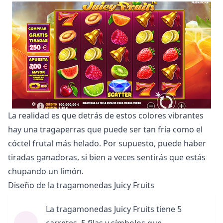
La realidad es que detrás de estos colores vibrantes
hay una tragaperras que puede ser tan fría como el
cóctel frutal más helado. Por supuesto, puede haber
tiradas ganadoras, si bien a veces sentirás que estás
chupando un limón.
Diseño de la tragamonedas Juicy Fruits
La tragamonedas Juicy Fruits tiene 5