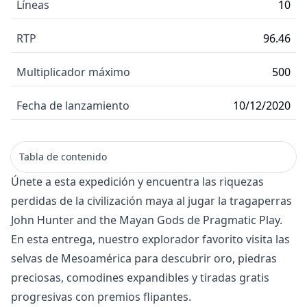
Líneas
10
RTP
96.46
Multiplicador máximo
500
Fecha de lanzamiento
10/12/2020
Tabla de contenido
Únete a esta expedición y encuentra las riquezas
perdidas de la civilización maya al jugar la tragaperras
John Hunter and the Mayan Gods de Pragmatic Play.
En esta entrega, nuestro explorador favorito visita las
selvas de Mesoamérica para descubrir oro, piedras
preciosas, comodines expandibles y tiradas gratis
progresivas con premios flipantes.