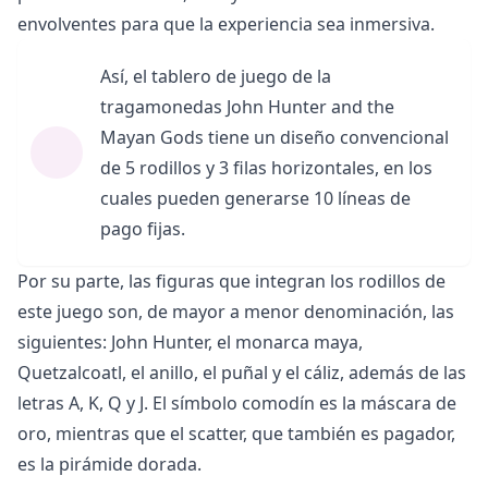
envolventes para que la experiencia sea inmersiva.
Así, el tablero de juego de la
tragamonedas John Hunter and the
Mayan Gods tiene un diseño convencional
de 5 rodillos y 3 filas horizontales, en los
cuales pueden generarse 10 líneas de
pago fijas.
Por su parte, las figuras que integran los rodillos de
este juego son, de mayor a menor denominación, las
siguientes: John Hunter, el monarca maya,
Quetzalcoatl, el anillo, el puñal y el cáliz, además de las
letras A, K, Q y J. El símbolo comodín es la máscara de
oro, mientras que el scatter, que también es pagador,
es la pirámide dorada.