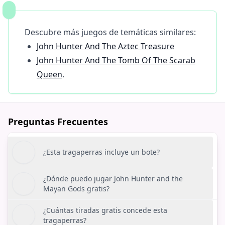
Descubre más juegos de temáticas similares:
John Hunter And The Aztec Treasure
John Hunter And The Tomb Of The Scarab
Queen
.
Preguntas Frecuentes
¿Esta tragaperras incluye un bote?
¿Dónde puedo jugar John Hunter and the
Mayan Gods gratis?
¿Cuántas tiradas gratis concede esta
tragaperras?