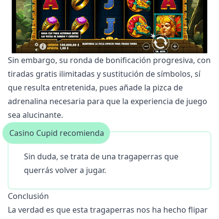
Sin embargo, su ronda de bonificación progresiva, con
tiradas gratis ilimitadas y sustitución de símbolos, sí
que resulta entretenida, pues añade la pizca de
adrenalina necesaria para que la experiencia de juego
sea alucinante.
Casino Cupid recomienda
Sin duda, se trata de una tragaperras que
querrás volver a jugar.
Conclusión
La verdad es que esta tragaperras nos ha hecho flipar