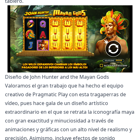
tablero.
Diseño de John Hunter and the Mayan Gods
Valoramos el gran trabajo que ha hecho el equipo
creativo de Pragmatic Play con esta tragaperras de
vídeo, pues hace gala de un diseño artístico
extraordinario en el que se retrata la iconografía maya
con gran exactitud y minuciosidad a través de
animaciones y gráficas con un alto nivel de realismo y
precisión. Asimismo, incluye efectos de sonido