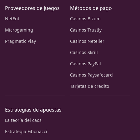
Proveedores de juegos
Métodos de pago
NetEnt
Casinos Bizum
Microgaming
Casinos Trustly
Pragmatic Play
Casinos Neteller
Casinos Skrill
Casinos PayPal
Casinos Paysafecard
Tarjetas de crédito
Estrategias de apuestas
La teoría del caos
Estrategia Fibonacci