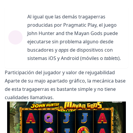
Al igual que las demás tragaperras
producidas por Pragmatic Play, el juego
John Hunter and the Mayan Gods puede
ejecutarse sin problema alguno desde
buscadores y
apps
de dispositivos con
sistemas iOS y Android (móviles o
tablets
).
Participación del jugador y valor de rejugabilidad
Aparte de su majo apartado gráfico, la mecánica base
de esta tragaperras es bastante simple y no tiene
cualidades llamativas.