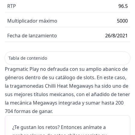
RTP
96.5
Multiplicador máximo
5000
Fecha de lanzamiento
26/8/2021
Tabla de contenido
Pragmatic Play no defrauda con su amplio abanico de
géneros dentro de su catálogo de slots. En este caso,
la tragamonedas Chilli Heat Megaways ha sido uno de
sus mejores títulos mexicanos, con el añadido de tener
la mecánica Megaways integrada y sumar hasta 200
704 formas de ganar.
¿Te gustan los retos? Entonces anímate a