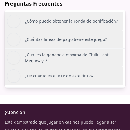
Preguntas Frecuentes
¿Cómo puedo obtener la ronda de bonificación?
¿Cuántas líneas de pago tiene este juego?
¿Cuál es la ganancia máxima de Chilli Heat
Megaways?
¿De cuánto es el RTP de este título?
¡Atención!
Está demostrado que jugar en casinos puede llegar a ser