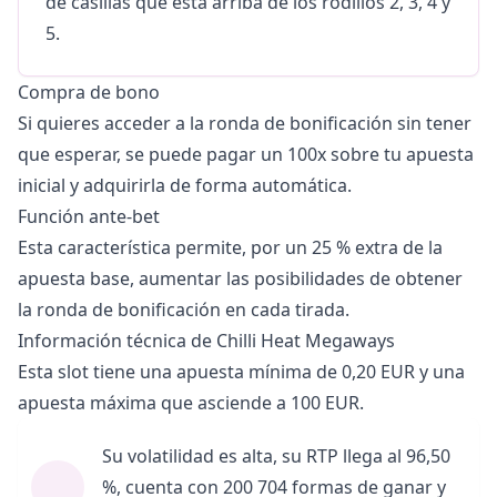
de casillas que está arriba de los rodillos 2, 3, 4 y
5.
Compra de bono
Si quieres acceder a la ronda de bonificación sin tener
que esperar, se puede pagar un 100x sobre tu apuesta
inicial y adquirirla de forma automática.
Función ante-bet
Esta característica permite, por un 25 % extra de la
apuesta base, aumentar las posibilidades de obtener
la ronda de bonificación en cada tirada.
Información técnica de Chilli Heat Megaways
Esta slot tiene una apuesta mínima de 0,20 EUR y una
apuesta máxima que asciende a 100 EUR.
Su volatilidad es alta, su RTP llega al 96,50
%, cuenta con 200 704 formas de ganar y