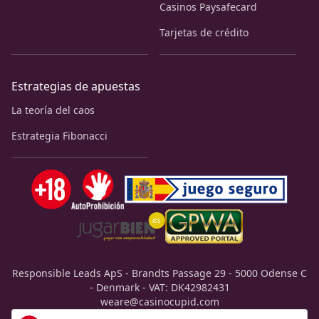
Casinos Paysafecard
Tarjetas de crédito
Estrategias de apuestas
La teoría del caos
Estrategia Fibonacci
Responsible Leads ApS - Brandts Passage 29 - 5000 Odense C
- Denmark - VAT: DK42982431
weare@casinocupid.com