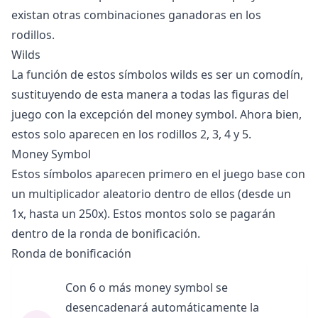
existan otras combinaciones ganadoras en los
rodillos.
Wilds
La función de estos símbolos wilds es ser un comodín,
sustituyendo de esta manera a todas las figuras del
juego con la excepción del money symbol. Ahora bien,
estos solo aparecen en los rodillos 2, 3, 4 y 5.
Money Symbol
Estos símbolos aparecen primero en el juego base con
un multiplicador aleatorio dentro de ellos (desde un
1x, hasta un 250x). Estos montos solo se pagarán
dentro de la ronda de bonificación.
Ronda de bonificación
Con 6 o más money symbol se
desencadenará automáticamente la