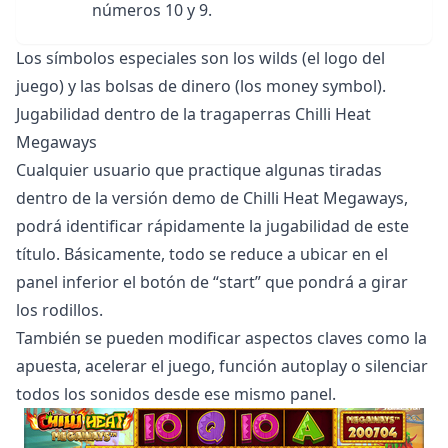
números 10 y 9.
Los símbolos especiales son los wilds (el logo del
juego) y las bolsas de dinero (los money symbol).
Jugabilidad dentro de la tragaperras Chilli Heat
Megaways
Cualquier usuario que practique algunas tiradas
dentro de la versión demo de Chilli Heat Megaways,
podrá identificar rápidamente la jugabilidad de este
título. Básicamente, todo se reduce a ubicar en el
panel inferior el botón de “start” que pondrá a girar
los rodillos.
También se pueden modificar aspectos claves como la
apuesta, acelerar el juego, función autoplay o silenciar
todos los sonidos desde ese mismo panel.