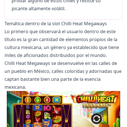
probar alguno de estos chiles y resiste su
picante altamente volátil.
Temática dentro de la slot Chilli Heat Megaways
Lo primero que observará el usuario dentro de este
título es la gran cantidad de elementos propios de la
cultura mexicana, un género ya establecido que tiene
miles de aficionados distribuidos por el mundo.
Chilli Heat Megaways se desenvuelve en las calles de
un pueblo en México, calles coloridas y adornadas que
captan bastante bien una parte de la esencia
mexicana.