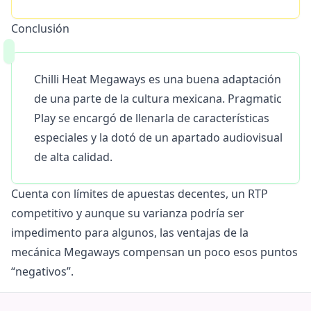
Conclusión
Chilli Heat Megaways es una buena adaptación
de una parte de la cultura mexicana. Pragmatic
Play se encargó de llenarla de características
especiales y la dotó de un apartado audiovisual
de alta calidad.
Cuenta con límites de apuestas decentes, un RTP
competitivo y aunque su varianza podría ser
impedimento para algunos, las ventajas de la
mecánica Megaways compensan un poco esos puntos
“negativos”.