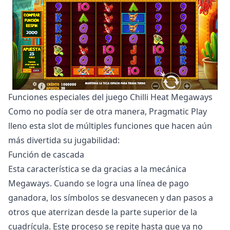
Funciones especiales del juego Chilli Heat Megaways
Como no podía ser de otra manera, Pragmatic Play
lleno esta slot de múltiples funciones que hacen aún
más divertida su jugabilidad:
Función de cascada
Esta característica se da gracias a la mecánica
Megaways. Cuando se logra una línea de pago
ganadora, los símbolos se desvanecen y dan pasos a
otros que aterrizan desde la parte superior de la
cuadrícula. Este proceso se repite hasta que ya no