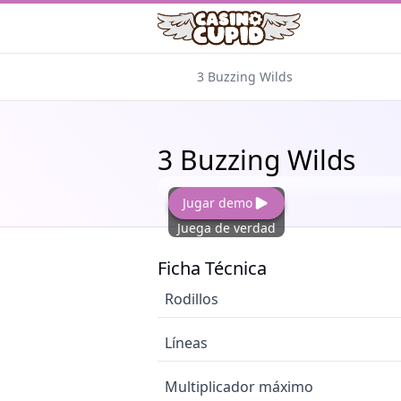
3 Buzzing Wilds
3 Buzzing Wilds
Jugar demo
Juega de verdad
Ficha Técnica
Rodillos
Líneas
Multiplicador máximo