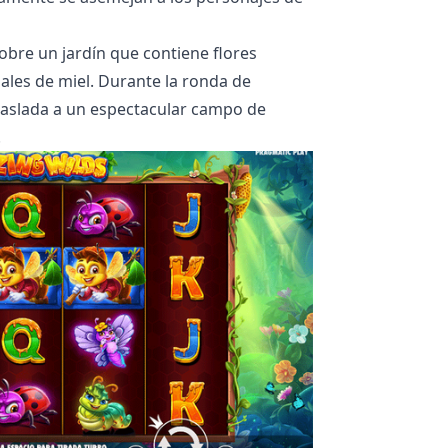
obre un jardín que contiene flores
nales de miel. Durante la ronda de
traslada a un espectacular campo de
.