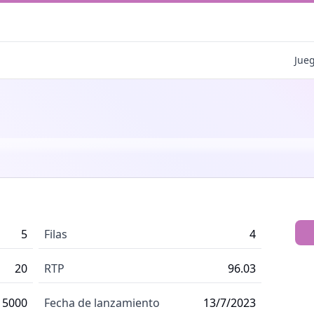
Jue
5
Filas
4
20
RTP
96.03
5000
Fecha de lanzamiento
13/7/2023