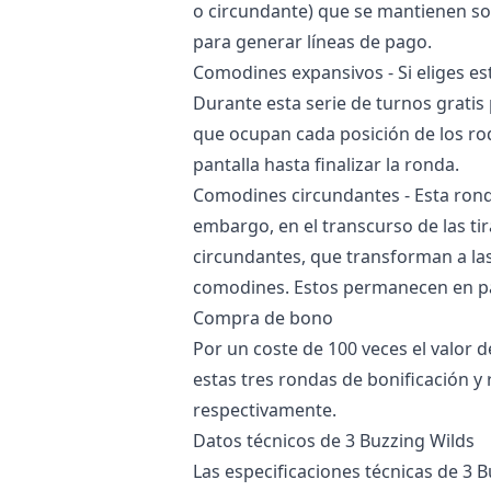
o circundante) que se mantienen sobr
para generar líneas de pago.
Comodines expansivos - Si eliges esta
Durante esta serie de turnos grati
que ocupan cada posición de los ro
pantalla hasta finalizar la ronda.
Comodines circundantes - Esta ronda
embargo, en el transcurso de las t
circundantes, que transforman a las
comodines. Estos permanecen en pant
Compra de bono
Por un coste de 100 veces el valor 
estas tres rondas de bonificación y re
respectivamente.
Datos técnicos de 3 Buzzing Wilds
Las especificaciones técnicas de 3 B