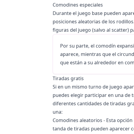
Comodines especiales
Durante el juego base pueden apare
posiciones aleatorias de los rodillos
figuras del juego (salvo al scatter)
Por su parte, el comodín expansi
aparece, mientras que el circund
que están a su alrededor en co
Tiradas gratis
Si en un mismo turno de juego apare
puedes elegir participar en una de 
diferentes cantidades de tiradas gra
una:
Comodines aleatorios - Esta opción 
tanda de tiradas pueden aparecer c