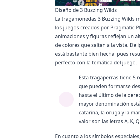
Diseño de 3 Buzzing Wilds
La tragamonedas 3 Buzzing Wilds ma
los juegos creados por Pragmatic Pla
animaciones y figuras reflejan un al
de colores que saltan a la vista. D
está bastante bien hecha, pues resul
perfecto con la temática del juego.
Esta tragaperras tiene 5 ro
que pueden formarse desde
hasta el último de la dere
mayor denominación están
catarina, la oruga y la m
valor son las letras A, K, Q 
En cuanto a los símbolos especiales