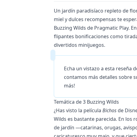
Un jardín paradisíaco repleto de fl
miel y dulces recompensas te espera 
Buzzing Wilds de Pragmatic Play. En
flipantes bonificaciones como tirad
divertidos minijuegos.
Echa un vistazo a esta reseña d
contamos más detalles sobre su
más!
Temática de 3 Buzzing Wilds
¿Has visto la película
Bichos
de Disne
Wilds es bastante parecida. En los r
de jardín —catarinas, orugas, avis
caricaturesco muy majo, y que cier